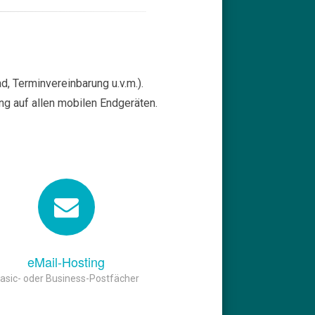
 Terminvereinbarung u.v.m.).
g auf allen mobilen Endgeräten.
eMail-Hosting
asic- oder Business-Postfächer